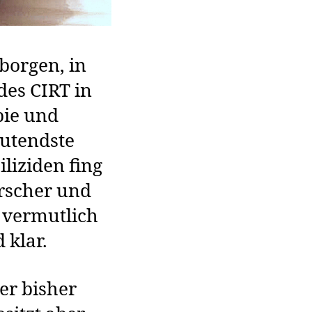
eborgen, in
des CIRT in
pie und
eutendste
liziden fing
rscher und
 vermutlich
 klar.
er bisher