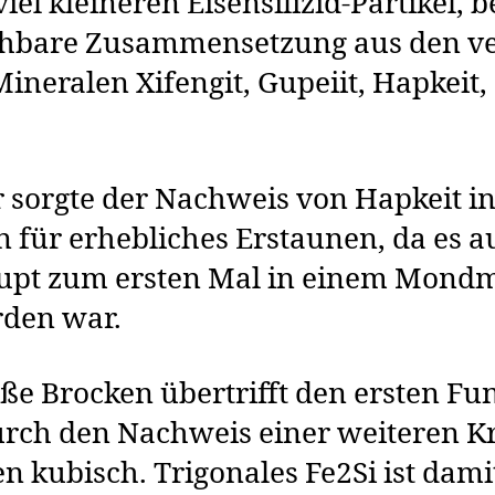
el kleineren Eisensilizid-Partikel, b
ichbare Zusammensetzung aus den v
Mineralen Xifengit, Gupeiit, Hapkeit
 sorgte der Nachweis von Hapkeit i
n für erhebliches Erstaunen, da es a
upt zum ersten Mal in einem Mondm
rden war.
ße Brocken übertrifft den ersten Fu
ch den Nachweis einer weiteren Kri
n kubisch. Trigonales Fe2Si ist dami