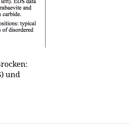
Brocken:
S) und