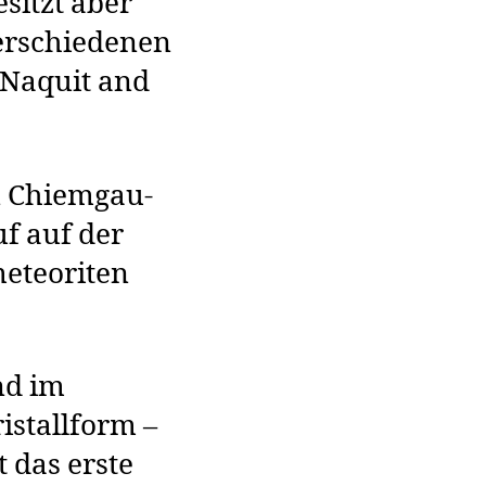
esitzt aber
erschiedenen
, Naquit and
n Chiemgau-
uf auf der
eteoriten
nd im
stallform –
t das erste