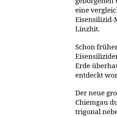
geborgenen vi
eine vergle
Eisensilizid-
Linzhit.
Schon früher
Eisensilizide
Erde überha
entdeckt wo
Der neue gro
Chiemgau dur
trigonal nebe